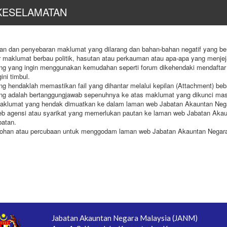
KESELAMATAN
 dan penyebaran maklumat yang dilarang dan bahan-bahan negatif yang bert
 maklumat berbau politik, hasutan atau perkauman atau apa-apa yang menje
ng yang ingin menggunakan kemudahan seperti forum dikehendaki mendaftar 
gini timbul.
g hendaklah memastikan fail yang dihantar melalui kepilan (Attachment) beba
ng adalah bertanggungjawab sepenuhnya ke atas maklumat yang dikunci ma
klumat yang hendak dimuatkan ke dalam laman web Jabatan Akauntan Negar
b agensi atau syarikat yang memerlukan pautan ke laman web Jabatan Akau
batan.
ohan atau percubaan untuk menggodam laman web Jabatan Akauntan Negara M
Jabatan Akauntan Negara Malaysia (JANM)