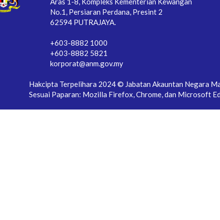
Aras 1-8, Kompleks Kementerian Kewangan
No.1, Persiaran Perdana, Presint 2
62594 PUTRAJAYA.
+603-8882 1000
+603-8882 5821
korporat@anm.gov.my
Hakcipta Terpelihara 2024 © Jabatan Akauntan Negara Ma
Sesuai Paparan: Mozilla Firefox, Chrome, dan Microsoft E