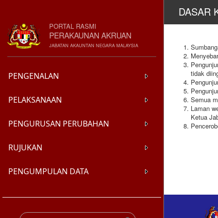
DASAR 
PORTAL RASMI
PERAKAUNAN AKRUAN
JABATAN AKAUNTAN NEGARA MALAYSIA
Sumbangan
Menyebar
Pengunju
tidak diin
PENGENALAN
Pengunjun
Pengunju
PELAKSANAAN
Semua ma
Laman we
Ketua Ja
PENGURUSAN PERUBAHAN
Pencerob
RUJUKAN
PENGUMPULAN DATA