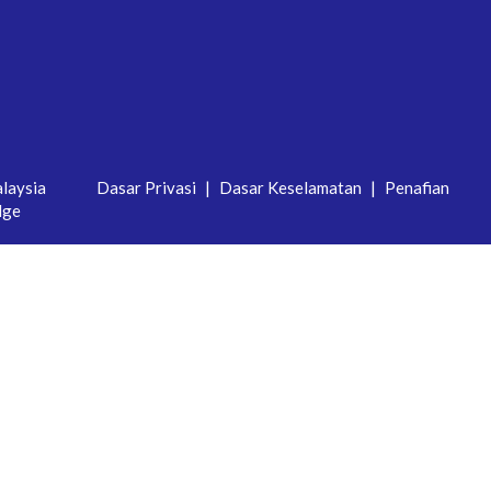
laysia
Dasar Privasi
|
Dasar Keselamatan
|
Penafian
dge